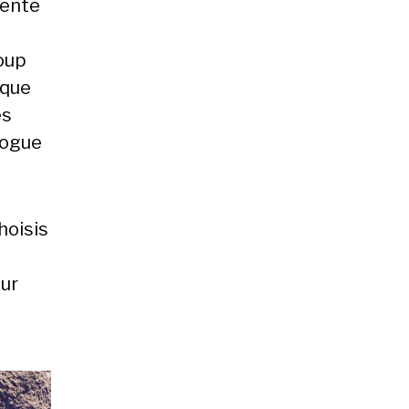
vente
oup
 que
es
logue
hoisis
eur