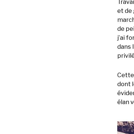
Travai
et de
march
de pei
j’ai 
dans 
privil
Cette 
dont 
éviden
élan v