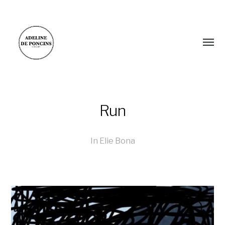
Run
In
Elie Bona