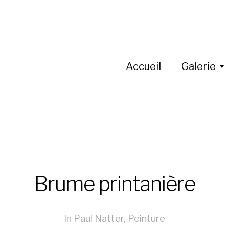
Accueil
Galerie
Brume printanière
In
Paul Natter
,
Peinture