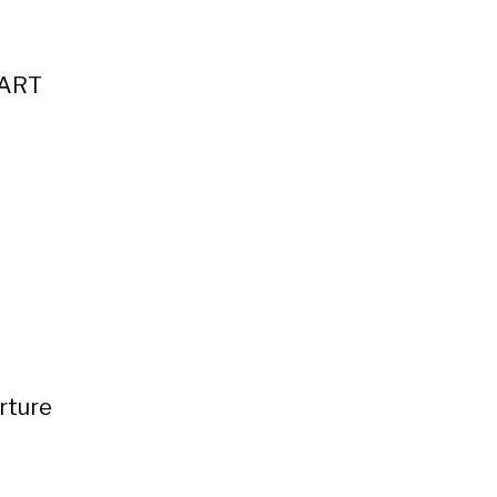
LART
rture